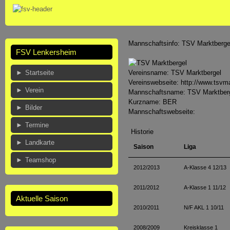
Mannschaftsinfo: TSV Marktbergel
FSV Lenkersheim
Startseite
Vereinsname:
TSV Marktbergel
Vereinswebseite:
http://www.tsvma
Verein
Mannschaftsname:
TSV Marktber
Kurzname:
BER
Bilder
Mannschaftswebseite:
Termine
Historie
Landkarte
Saison
Liga
Teamshop
2012/2013
A-Klasse 4 12/13
2011/2012
A-Klasse 1 11/12
Aktuelle Saison
2010/2011
N/F AKL 1 10/11
2008/2009
Kreisklasse 1