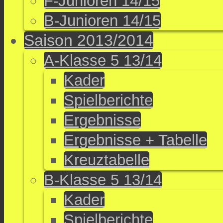
F-Junioren 14/15
B-Junioren 14/15
Saison 2013/2014
A-Klasse 5 13/14
Kader
Spielberichte
Ergebnisse
Ergebnisse + Tabelle
Kreuztabelle
B-Klasse 5 13/14
Kader
Spielberichte