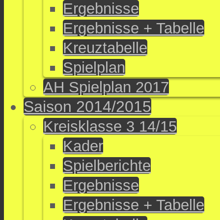
Ergebnisse
Ergebnisse + Tabelle
Kreuztabelle
Spielplan
AH Spielplan 2017
Saison 2014/2015
Kreisklasse 3 14/15
Kader
Spielberichte
Ergebnisse
Ergebnisse + Tabelle