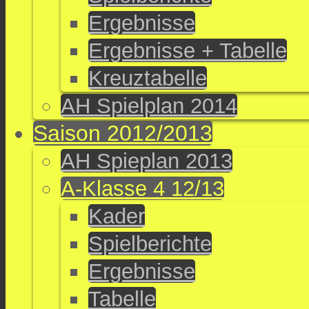
Ergebnisse
Ergebnisse + Tabelle
Kreuztabelle
AH Spielplan 2014
Saison 2012/2013
AH Spieplan 2013
A-Klasse 4 12/13
Kader
Spielberichte
Ergebnisse
Tabelle