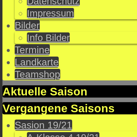
Datenschutz
Impressum
Bilder
Info Bilder
Termine
Landkarte
Teamshop
Aktuelle Saison
Vergangene Saisons
Sasion 19/21