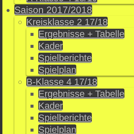
Saison 2017/2018
Kreisklasse 2 17/18
Ergebnisse + Tabelle
Kader
Spielberichte
Spielplan
B-Klasse 4 17/18
Ergebnisse + Tabelle
Kader
Spielberichte
Spielplan