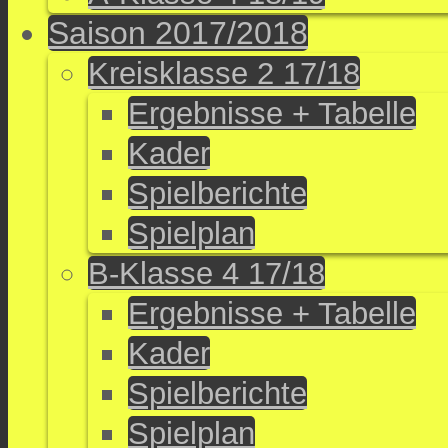
Saison 2017/2018
Kreisklasse 2 17/18
Ergebnisse + Tabelle
Kader
Spielberichte
Spielplan
B-Klasse 4 17/18
Ergebnisse + Tabelle
Kader
Spielberichte
Spielplan