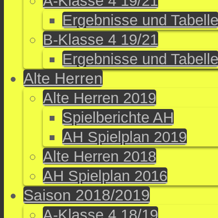
A-Klasse 4 19/21
Ergebnisse und Tabell
B-Klasse 4 19/21
Ergebnisse und Tabell
Alte Herren
Alte Herren 2019
Spielberichte AH
AH Spielplan 2019
Alte Herren 2018
AH Spielplan 2016
Saison 2018/2019
A-Klasse 4 18/19