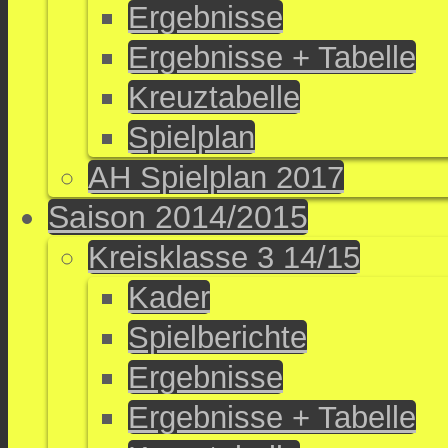
Ergebnisse
Ergebnisse + Tabelle
Kreuztabelle
Spielplan
AH Spielplan 2017
Saison 2014/2015
Kreisklasse 3 14/15
Kader
Spielberichte
Ergebnisse
Ergebnisse + Tabelle