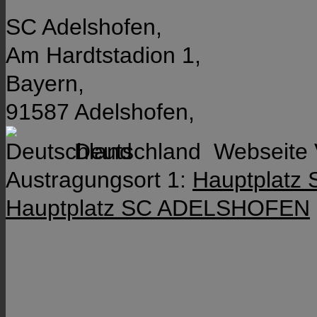
SC Adelshofen,
Am Hardtstadion 1,
Bayern,
91587 Adelshofen,
Deutschland
Webseite 
Austragungsort 1:
Hauptplat
Hauptplatz SC ADELSHOFEN