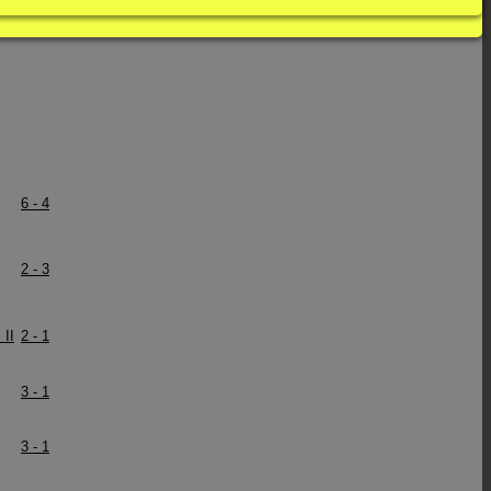
6 - 4
2 - 3
 II
2 - 1
3 - 1
3 - 1