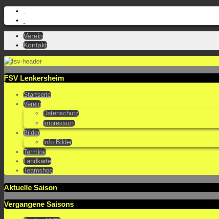
Verein
Kontakt
FSV Lenkersheim
Startseite
Verein
Datenschutz
Impressum
Bilder
Info Bilder
Termine
Landkarte
Teamshop
Aktuelle Saison
Vergangene Saisons