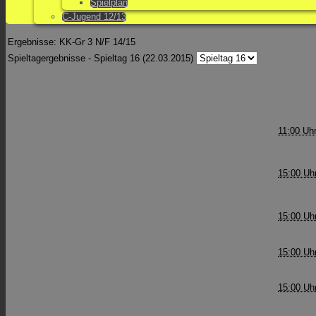
Spielplan
C-Jugend 12/13
Ergebnisse: KK-Gr 3 N/F 14/15
Spieltagergebnisse - Spieltag 16 (22.03.2015)
11:00 Uh
15:00 Uh
15:00 Uh
15:00 Uh
15:00 Uh