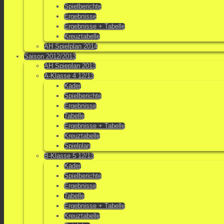
Spielberichte
Ergebnisse
Ergebnisse + Tabelle
Kreuztabelle
AH Spielplan 2014
Saison 2012/2013
AH Spieplan 2013
A-Klasse 4 12/13
Kader
Spielberichte
Ergebnisse
Tabelle
Ergebnisse + Tabelle
Kreuztabelle
Spielplan
B-Klasse 5 12/13
Kader
Spielberichte
Ergebnisse
Tabelle
Ergebnisse + Tabelle
Kreuztabelle