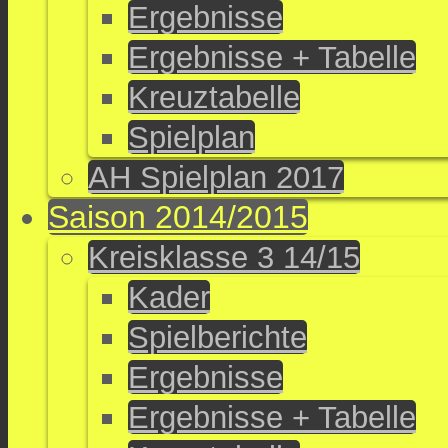
Ergebnisse
Ergebnisse + Tabelle
Kreuztabelle
Spielplan
AH Spielplan 2017
Saison 2014/2015
Kreisklasse 3 14/15
Kader
Spielberichte
Ergebnisse
Ergebnisse + Tabelle