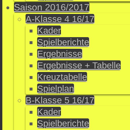
Saison 2016/2017
A-Klasse 4 16/17
Kader
Spielberichte
Ergebnisse
Ergebnisse + Tabelle
Kreuztabelle
Spielplan
B-Klasse 5 16/17
Kader
Spielberichte