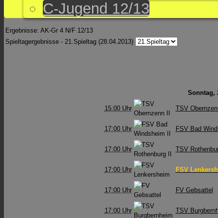
C-Jugend 12/13
Ergebnisse: AK-Gr 4 N/F 12/13
Spieltagergebnisse - 21.Spieltag (28.04.2013)
Sonntag, 2
15:00 Uhr
TSV Obernzenn
17:00 Uhr
FSV Bad Winds
17:00 Uhr
TSV Rothenbur
17:00 Uhr
FSV Lenkers
17:00 Uhr
FV Gebsattel
17:00 Uhr
TSV Burgbern