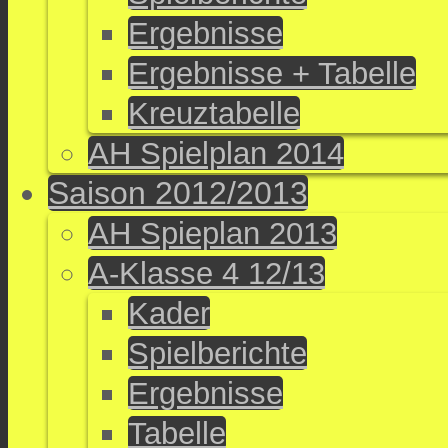
Ergebnisse
Ergebnisse + Tabelle
Kreuztabelle
AH Spielplan 2014
Saison 2012/2013
AH Spieplan 2013
A-Klasse 4 12/13
Kader
Spielberichte
Ergebnisse
Tabelle