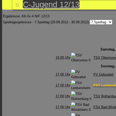
C-Jugend 12/13
Ergebnisse: AK-Gr 4 N/F 12/13
Spieltagergebnisse - 7.Spieltag (29.09.2012 - 30.09.2012)
Samstag, 
16:00 Uhr
TSV Obernzenn
Sonntag, 
17:00 Uhr
FV Gebsattel
17:00 Uhr
FSV Lenkers
17:00 Uhr
TSV Rothenbur
17:00 Uhr
FSV Bad Winds