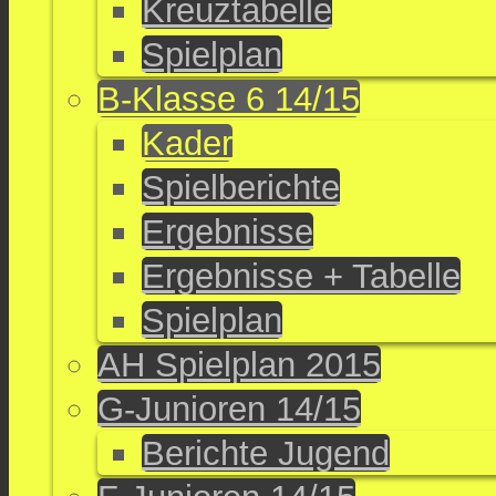
Kreuztabelle
Spielplan
B-Klasse 6 14/15
Kader
Spielberichte
Ergebnisse
Ergebnisse + Tabelle
Spielplan
AH Spielplan 2015
G-Junioren 14/15
Berichte Jugend