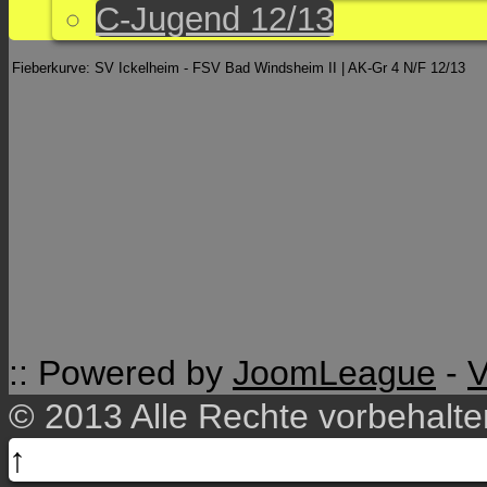
C-Jugend 12/13
Fieberkurve: SV Ickelheim - FSV Bad Windsheim II | AK-Gr 4 N/F 12/13
:: Powered by
JoomLeague
-
V
© 2013 Alle Rechte vorbehalt
↑