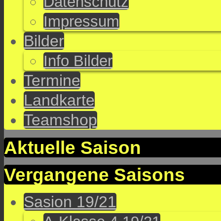
Datenschutz
Impressum
Bilder
Info Bilder
Termine
Landkarte
Teamshop
Aktuelle Saison
Vergangene Saisons
Sasion 19/21