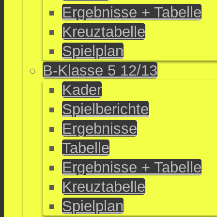
Ergebnisse + Tabelle
Kreuztabelle
Spielplan
B-Klasse 5 12/13
Kader
Spielberichte
Ergebnisse
Tabelle
Ergebnisse + Tabelle
Kreuztabelle
Spielplan