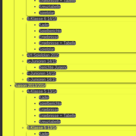
Ergebnisse + Tabelle
Kreuztabelle
Spielplan
B-Klasse 6 14/15
Kader
Spielberichte
Ergebnisse
Ergebnisse + Tabelle
Spielplan
AH Spielplan 2015
G-Junioren 14/15
Berichte Jugend
F-Junioren 14/15
B-Junioren 14/15
Saison 2013/2014
A-Klasse 5 13/14
Kader
Spielberichte
Ergebnisse
Ergebnisse + Tabelle
Kreuztabelle
B-Klasse 5 13/14
Kader