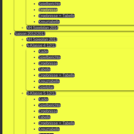
Spielberichte
Ergebnisse
Ergebnisse + Tabelle
Kreuztabelle
AH Spielplan 2014
Saison 2012/2013
AH Spieplan 2013
A-Klasse 4 12/13
Kader
Spielberichte
Ergebnisse
Tabelle
Ergebnisse + Tabelle
Kreuztabelle
Spielplan
B-Klasse 5 12/13
Kader
Spielberichte
Ergebnisse
Tabelle
Ergebnisse + Tabelle
Kreuztabelle