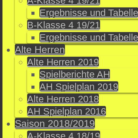
A-Klasse 4 19/21
Ergebnisse und Tabell
B-Klasse 4 19/21
Ergebnisse und Tabell
Alte Herren
Alte Herren 2019
Spielberichte AH
AH Spielplan 2019
Alte Herren 2018
AH Spielplan 2016
Saison 2018/2019
A-Klasse 4 18/19