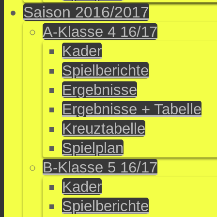
Saison 2016/2017
A-Klasse 4 16/17
Kader
Spielberichte
Ergebnisse
Ergebnisse + Tabelle
Kreuztabelle
Spielplan
B-Klasse 5 16/17
Kader
Spielberichte