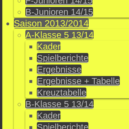
F-Junioren 14/15
B-Junioren 14/15
Saison 2013/2014
A-Klasse 5 13/14
Kader
Spielberichte
Ergebnisse
Ergebnisse + Tabelle
Kreuztabelle
B-Klasse 5 13/14
Kader
Spielberichte