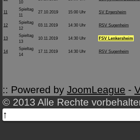
10
Spieltag
11
27.10.2019
15:00 Uhr
SV Ergersheim
11
Spieltag
12
03.11.2019
14:30 Uhr
RSV Sugenheim
12
Spieltag
13
10.11.2019
14:30 Uhr
FSV Lenkersheim
13
Spieltag
14
17.11.2019
14:30 Uhr
RSV Sugenheim
14
:: Powered by
JoomLeague
-
V
© 2013 Alle Rechte vorbehalt
↑