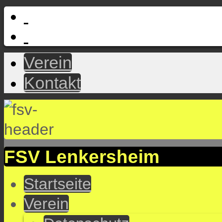
Verein
Kontakt
FSV Lenkersheim
Startseite
Verein