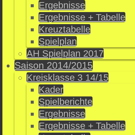
Ergebnisse
Ergebnisse + Tabelle
Kreuztabelle
Spielplan
AH Spielplan 2017
Saison 2014/2015
Kreisklasse 3 14/15
Kader
Spielberichte
Ergebnisse
Ergebnisse + Tabelle