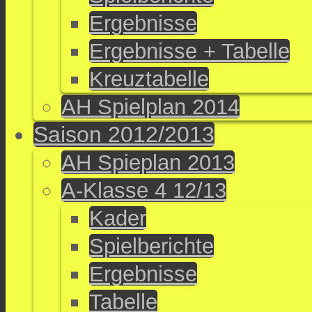
Ergebnisse
Ergebnisse + Tabelle
Kreuztabelle
AH Spielplan 2014
Saison 2012/2013
AH Spieplan 2013
A-Klasse 4 12/13
Kader
Spielberichte
Ergebnisse
Tabelle