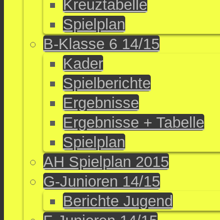
Kreuztabelle
Spielplan
B-Klasse 6 14/15
Kader
Spielberichte
Ergebnisse
Ergebnisse + Tabelle
Spielplan
AH Spielplan 2015
G-Junioren 14/15
Berichte Jugend