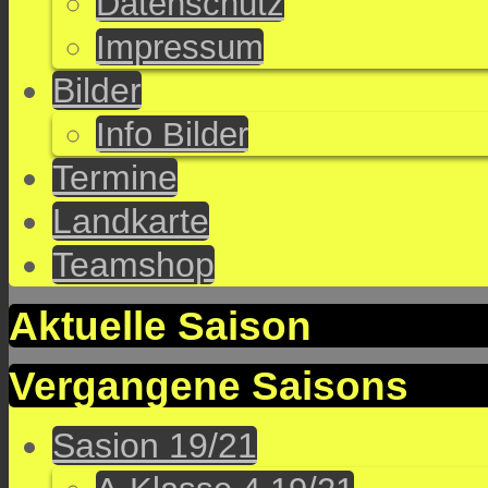
Datenschutz
Impressum
Bilder
Info Bilder
Termine
Landkarte
Teamshop
Aktuelle Saison
Vergangene Saisons
Sasion 19/21