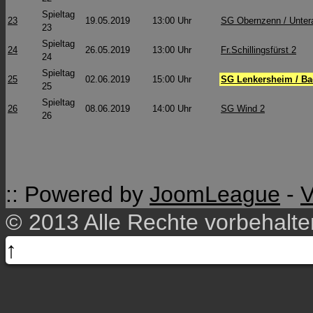
Spieltag
23
19.05.2019
13:00 Uhr
SG Obernzenn /​ Untera
23
Spieltag
24
26.05.2019
13:00 Uhr
Fr.Schillingsfürst 2
24
Spieltag
25
02.06.2019
15:00 Uhr
SG Lenkersheim / B
25
Spieltag
26
08.06.2019
14:00 Uhr
SG Wind 2
26
:: Powered by
JoomLeague
-
V
© 2013 Alle Rechte vorbehalt
↑