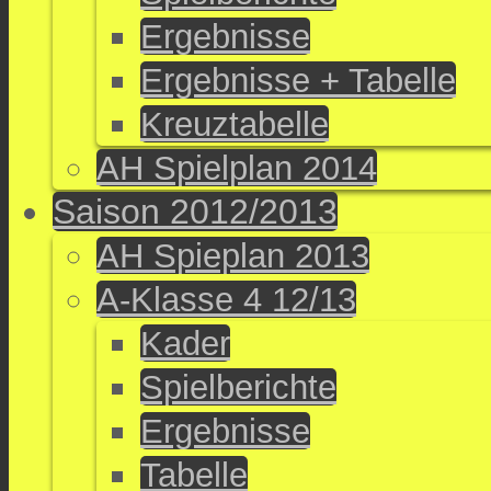
Ergebnisse
Ergebnisse + Tabelle
Kreuztabelle
AH Spielplan 2014
Saison 2012/2013
AH Spieplan 2013
A-Klasse 4 12/13
Kader
Spielberichte
Ergebnisse
Tabelle