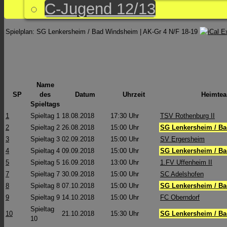
C-Jugend 12/13
Spielplan: SG Lenkersheim / Bad Windsheim | AK-Gr 4 N/F 18-19
Name
SP
des
Datum
Uhrzeit
Heimte
Spieltags
1
Spieltag 1
18.08.2018
17:30 Uhr
TSV Rothenburg II
2
Spieltag 2
26.08.2018
15:00 Uhr
SG Lenkersheim / B
3
Spieltag 3
02.09.2018
15:00 Uhr
SV Ergersheim
4
Spieltag 4
09.09.2018
15:00 Uhr
SG Lenkersheim / B
5
Spieltag 5
16.09.2018
13:00 Uhr
1.FV Uffenheim II
7
Spieltag 7
30.09.2018
15:00 Uhr
SC Adelshofen
8
Spieltag 8
07.10.2018
15:00 Uhr
SG Lenkersheim / B
9
Spieltag 9
14.10.2018
15:00 Uhr
FC Oberndorf
Spieltag
10
21.10.2018
15:30 Uhr
SG Lenkersheim / B
10