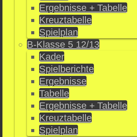
Ergebnisse + Tabelle
Kreuztabelle
Spielplan
B-Klasse 5 12/13
Kader
Spielberichte
Ergebnisse
Tabelle
Ergebnisse + Tabelle
Kreuztabelle
Spielplan