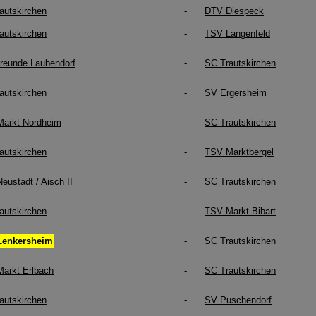
autskirchen
-
DTV Diespeck
autskirchen
-
TSV Langenfeld
freunde Laubendorf
-
SC Trautskirchen
autskirchen
-
SV Ergersheim
arkt Nordheim
-
SC Trautskirchen
autskirchen
-
TSV Marktbergel
eustadt / Aisch II
-
SC Trautskirchen
autskirchen
-
TSV Markt Bibart
Lenkersheim
-
SC Trautskirchen
arkt Erlbach
-
SC Trautskirchen
autskirchen
-
SV Puschendorf