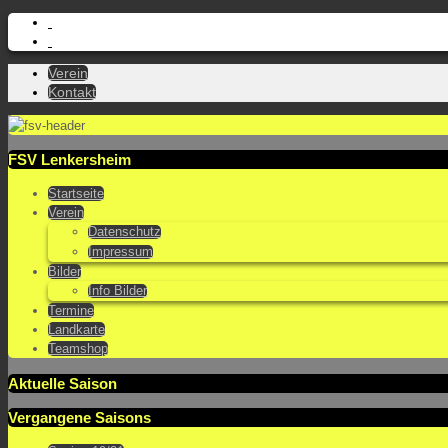
Verein
Kontakt
FSV Lenkersheim
Startseite
Verein
Datenschutz
Impressum
Bilder
Info Bilder
Termine
Landkarte
Teamshop
Aktuelle Saison
Vergangene Saisons