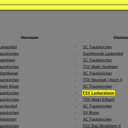
Heimteam
Gästete
angenfeld
-
SC Trautskirchen
autskirchen
-
Sportfreunde Laubendorf
gersheim
-
SC Trautskirchen
autskirchen
-
TSV Markt Nordheim
arktbergel
-
SC Trautskirchen
autskirchen
-
TSV Neustadt / Aisch II
arkt Bibart
-
SC Trautskirchen
autskirchen
-
FSV Lenkersheim
autskirchen
-
TSV Markt Erlbach
schendorf
-
SC Trautskirchen
autskirchen
-
SV Brunn
eitsbronn
-
SC Trautskirchen
autskirchen
-
FSV Bad Windsheim II