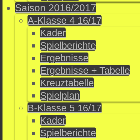
Saison 2016/2017
A-Klasse 4 16/17
Kader
Spielberichte
Ergebnisse
Ergebnisse + Tabelle
Kreuztabelle
Spielplan
B-Klasse 5 16/17
Kader
Spielberichte