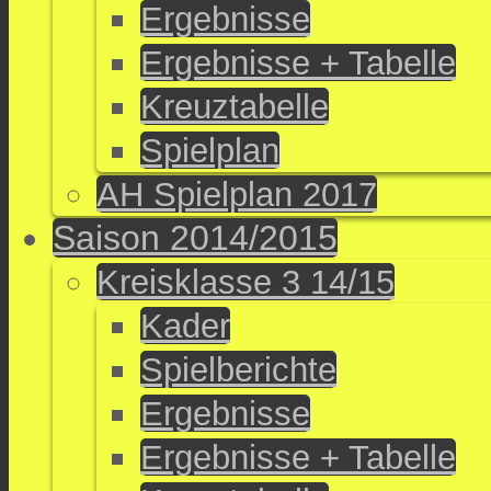
Ergebnisse
Ergebnisse + Tabelle
Kreuztabelle
Spielplan
AH Spielplan 2017
Saison 2014/2015
Kreisklasse 3 14/15
Kader
Spielberichte
Ergebnisse
Ergebnisse + Tabelle