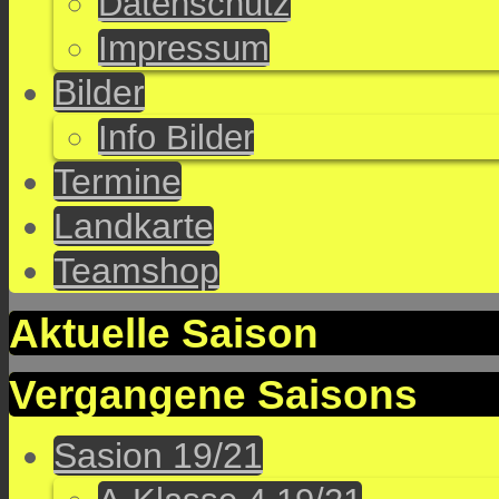
Datenschutz
Impressum
Bilder
Info Bilder
Termine
Landkarte
Teamshop
Aktuelle Saison
Vergangene Saisons
Sasion 19/21