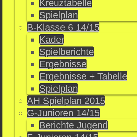
Kreuztabelle
Spielplan
B-Klasse 6 14/15
Kader
Spielberichte
Ergebnisse
Ergebnisse + Tabelle
Spielplan
AH Spielplan 2015
G-Junioren 14/15
Berichte Jugend