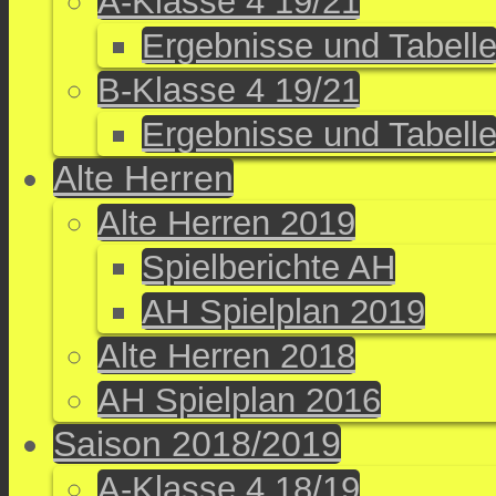
A-Klasse 4 19/21
Ergebnisse und Tabell
B-Klasse 4 19/21
Ergebnisse und Tabell
Alte Herren
Alte Herren 2019
Spielberichte AH
AH Spielplan 2019
Alte Herren 2018
AH Spielplan 2016
Saison 2018/2019
A-Klasse 4 18/19