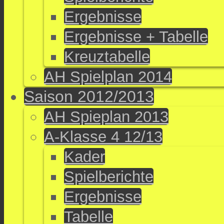
Ergebnisse
Ergebnisse + Tabelle
Kreuztabelle
AH Spielplan 2014
Saison 2012/2013
AH Spieplan 2013
A-Klasse 4 12/13
Kader
Spielberichte
Ergebnisse
Tabelle