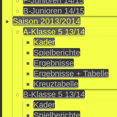
F-Junioren 14/15
B-Junioren 14/15
Saison 2013/2014
A-Klasse 5 13/14
Kader
Spielberichte
Ergebnisse
Ergebnisse + Tabelle
Kreuztabelle
B-Klasse 5 13/14
Kader
Spielberichte