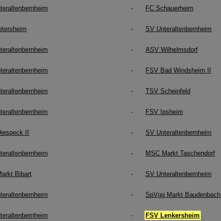
teraltenbernheim
-
FC Schauerheim
etersheim
-
SV Unteraltenbernheim
teraltenbernheim
-
ASV Wilhelmsdorf
teraltenbernheim
-
FSV Bad Windsheim II
teraltenbernheim
-
TSV Scheinfeld
teraltenbernheim
-
FSV Ipsheim
iespeck II
-
SV Unteraltenbernheim
teraltenbernheim
-
MSC Markt Taschendorf
arkt Bibart
-
SV Unteraltenbernheim
teraltenbernheim
-
SpVgg Markt Baudenbach
teraltenbernheim
-
FSV Lenkersheim