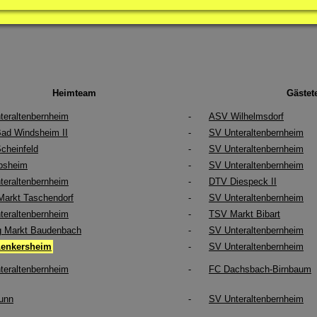
Heimteam
Gäste
teraltenbernheim
-
ASV Wilhelmsdorf
ad Windsheim II
-
SV Unteraltenbernheim
cheinfeld
-
SV Unteraltenbernheim
psheim
-
SV Unteraltenbernheim
teraltenbernheim
-
DTV Diespeck II
arkt Taschendorf
-
SV Unteraltenbernheim
teraltenbernheim
-
TSV Markt Bibart
 Markt Baudenbach
-
SV Unteraltenbernheim
enkersheim
-
SV Unteraltenbernheim
teraltenbernheim
-
FC Dachsbach-Birnbaum
unn
-
SV Unteraltenbernheim