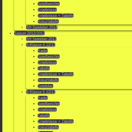
Spielberichte
Ergebnisse
Ergebnisse + Tabelle
Kreuztabelle
AH Spielplan 2014
Saison 2012/2013
AH Spieplan 2013
A-Klasse 4 12/13
Kader
Spielberichte
Ergebnisse
Tabelle
Ergebnisse + Tabelle
Kreuztabelle
Spielplan
B-Klasse 5 12/13
Kader
Spielberichte
Ergebnisse
Tabelle
Ergebnisse + Tabelle
Kreuztabelle