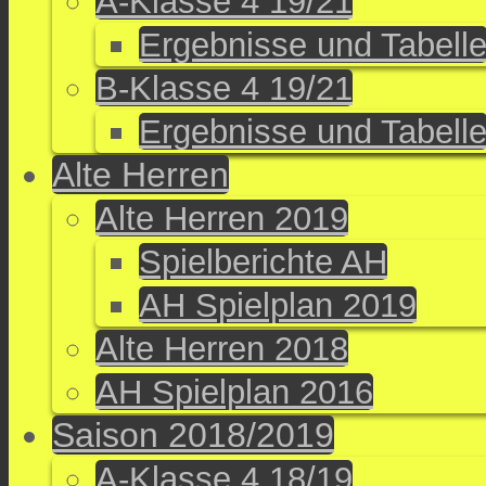
A-Klasse 4 19/21
Ergebnisse und Tabell
B-Klasse 4 19/21
Ergebnisse und Tabell
Alte Herren
Alte Herren 2019
Spielberichte AH
AH Spielplan 2019
Alte Herren 2018
AH Spielplan 2016
Saison 2018/2019
A-Klasse 4 18/19