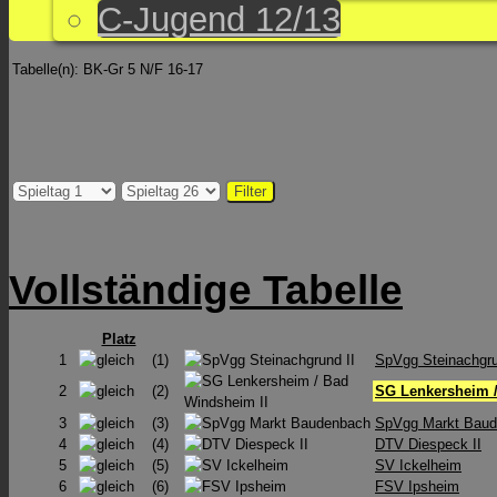
C-Jugend 12/13
Tabelle(n): BK-Gr 5 N/F 16-17
Vollständige Tabelle
Platz
1
(1)
SpVgg Steinachgru
2
(2)
SG Lenkersheim /
3
(3)
SpVgg Markt Bau
4
(4)
DTV Diespeck II
5
(5)
SV Ickelheim
6
(6)
FSV Ipsheim