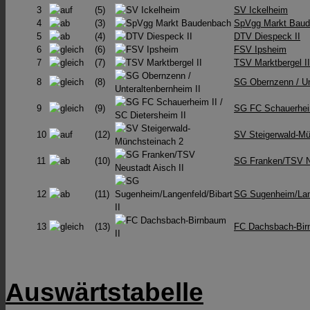
3
(5)
SV Ickelheim
4
(3)
SpVgg Markt Bau
5
(4)
DTV Diespeck II
6
(6)
FSV Ipsheim
7
(7)
TSV Marktbergel II
8
(8)
SG Obernzenn /​ Un
9
(9)
SG FC Schauerheim 
10
(12)
SV Steigerwald-Mü
11
(10)
SG Franken/TSV Ne
12
(11)
SG Sugenheim/Lang
13
(13)
FC Dachsbach-Bir
Auswärtstabelle