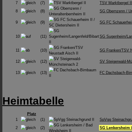
7
(7)
TSV Marktbergel II
8
(8)
SG Obernzenn /​ Un
9
(9)
SG FC Schauerheim 
10
(11)
SG Sugenheim/Lang
11
(10)
SG Franken/TSV Ne
12
(12)
SV Steigerwald-Mü
13
(13)
FC Dachsbach-Bir
Heimtabelle
Platz
1
(1)
SpVgg Steinachgru
2
(2)
SG Lenkersheim /