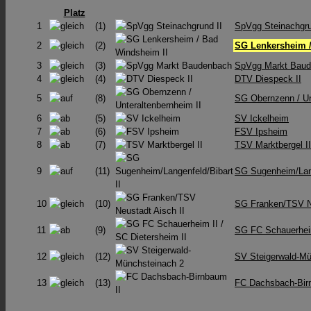
Platz
1
(1)
SpVgg Steinachgru
2
(2)
SG Lenkersheim /
3
(3)
SpVgg Markt Bau
4
(4)
DTV Diespeck II
5
(8)
SG Obernzenn /​ Un
6
(5)
SV Ickelheim
7
(6)
FSV Ipsheim
8
(7)
TSV Marktbergel II
9
(11)
SG Sugenheim/Lang
10
(10)
SG Franken/TSV Ne
11
(9)
SG FC Schauerheim 
12
(12)
SV Steigerwald-Mü
13
(13)
FC Dachsbach-Bir