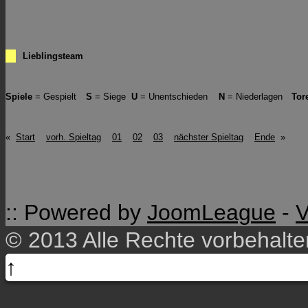
Lieblingsteam
Spiele
= Gespielt
S
= Siege
U
= Unentschieden
N
= Niederlagen
Tor
«
Start
vorh. Spieltag
01
02
03
nächster Spieltag
Ende
»
:: Powered by
JoomLeague
-
V
© 2013 Alle Rechte vorbehalt
↑