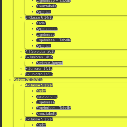
Ergebnisse + Tabelle
Kreuztabelle
Spielplan
B-Klasse 6 14/15
Kader
Spielberichte
Ergebnisse
Ergebnisse + Tabelle
Spielplan
AH Spielplan 2015
G-Junioren 14/15
Berichte Jugend
F-Junioren 14/15
B-Junioren 14/15
Saison 2013/2014
A-Klasse 5 13/14
Kader
Spielberichte
Ergebnisse
Ergebnisse + Tabelle
Kreuztabelle
B-Klasse 5 13/14
Kader