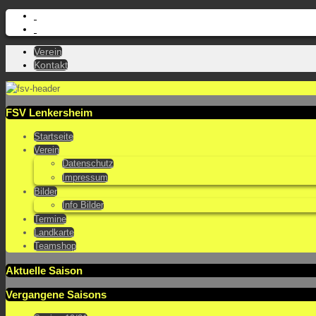
Verein
Kontakt
FSV Lenkersheim
Startseite
Verein
Datenschutz
Impressum
Bilder
Info Bilder
Termine
Landkarte
Teamshop
Aktuelle Saison
Vergangene Saisons