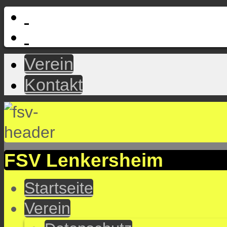
Verein
Kontakt
FSV Lenkersheim
Startseite
Verein