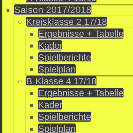
Saison 2017/2018
Kreisklasse 2 17/18
Ergebnisse + Tabelle
Kader
Spielberichte
Spielplan
B-Klasse 4 17/18
Ergebnisse + Tabelle
Kader
Spielberichte
Spielplan