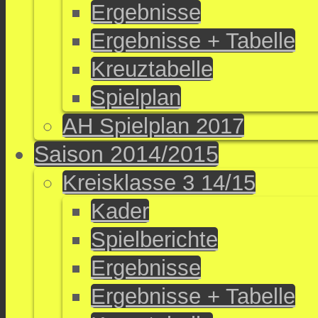
Ergebnisse
Ergebnisse + Tabelle
Kreuztabelle
Spielplan
AH Spielplan 2017
Saison 2014/2015
Kreisklasse 3 14/15
Kader
Spielberichte
Ergebnisse
Ergebnisse + Tabelle