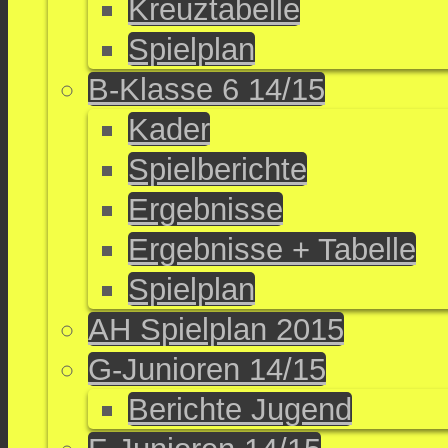
Kreuztabelle
Spielplan
B-Klasse 6 14/15
Kader
Spielberichte
Ergebnisse
Ergebnisse + Tabelle
Spielplan
AH Spielplan 2015
G-Junioren 14/15
Berichte Jugend