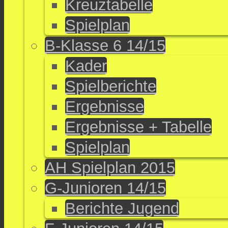
Kreuztabelle
Spielplan
B-Klasse 6 14/15
Kader
Spielberichte
Ergebnisse
Ergebnisse + Tabelle
Spielplan
AH Spielplan 2015
G-Junioren 14/15
Berichte Jugend