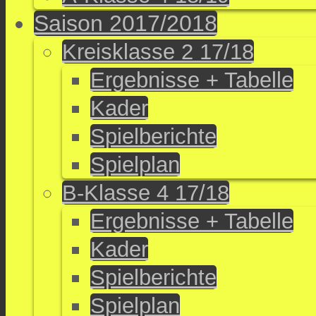
Saison 2017/2018
Kreisklasse 2 17/18
Ergebnisse + Tabelle
Kader
Spielberichte
Spielplan
B-Klasse 4 17/18
Ergebnisse + Tabelle
Kader
Spielberichte
Spielplan