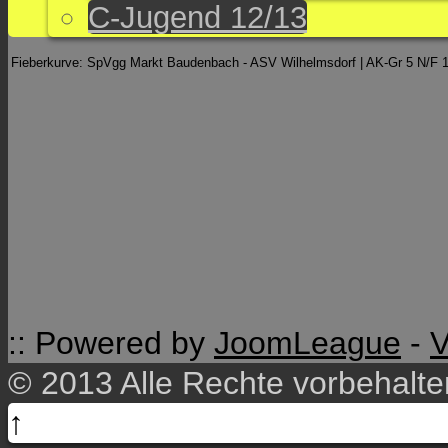
C-Jugend 12/13
Fieberkurve: SpVgg Markt Baudenbach - ASV Wilhelmsdorf | AK-Gr 5 N/F 
:: Powered by
JoomLeague
-
V
© 2013 Alle Rechte vorbehalt
↑