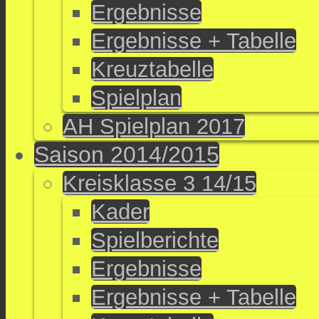
Ergebnisse
Ergebnisse + Tabelle
Kreuztabelle
Spielplan
AH Spielplan 2017
Saison 2014/2015
Kreisklasse 3 14/15
Kader
Spielberichte
Ergebnisse
Ergebnisse + Tabelle