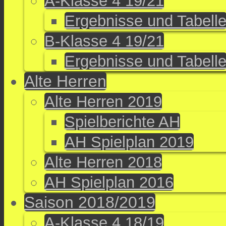
A-Klasse 4 19/21
Ergebnisse und Tabell
B-Klasse 4 19/21
Ergebnisse und Tabell
Alte Herren
Alte Herren 2019
Spielberichte AH
AH Spielplan 2019
Alte Herren 2018
AH Spielplan 2016
Saison 2018/2019
A-Klasse 4 18/19