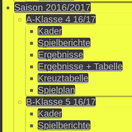
Saison 2016/2017
A-Klasse 4 16/17
Kader
Spielberichte
Ergebnisse
Ergebnisse + Tabelle
Kreuztabelle
Spielplan
B-Klasse 5 16/17
Kader
Spielberichte