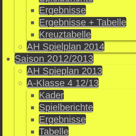
Ergebnisse
Ergebnisse + Tabelle
Kreuztabelle
AH Spielplan 2014
Saison 2012/2013
AH Spieplan 2013
A-Klasse 4 12/13
Kader
Spielberichte
Ergebnisse
Tabelle