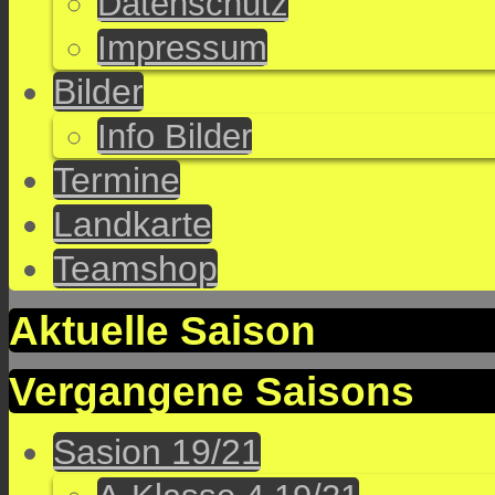
Datenschutz
Impressum
Bilder
Info Bilder
Termine
Landkarte
Teamshop
Aktuelle Saison
Vergangene Saisons
Sasion 19/21