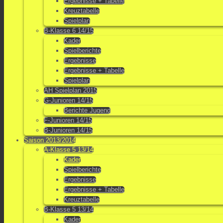
Ergebnisse + Tabelle
Kreuztabelle
Spielplan
B-Klasse 6 14/15
Kader
Spielberichte
Ergebnisse
Ergebnisse + Tabelle
Spielplan
AH Spielplan 2015
G-Junioren 14/15
Berichte Jugend
F-Junioren 14/15
B-Junioren 14/15
Saison 2013/2014
A-Klasse 5 13/14
Kader
Spielberichte
Ergebnisse
Ergebnisse + Tabelle
Kreuztabelle
B-Klasse 5 13/14
Kader