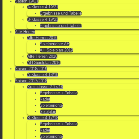
Sasion 19/21
A-Klasse 4 19/21
Ergebnisse und Tabelle
B-Klasse 4 19/21
Ergebnisse und Tabelle
Alte Herren
Alte Herren 2019
Spielberichte AH
AH Spielplan 2019
Alte Herren 2018
AH Spielplan 2016
Saison 2018/2019
A-Klasse 4 18/19
Saison 2017/2018
Kreisklasse 2 17/18
Ergebnisse + Tabelle
Kader
Spielberichte
Spielplan
B-Klasse 4 17/18
Ergebnisse + Tabelle
Kader
Spielberichte