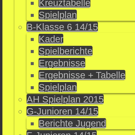
Kreuztabelle
Spielplan
B-Klasse 6 14/15
Kader
Spielberichte
Ergebnisse
Ergebnisse + Tabelle
Spielplan
AH Spielplan 2015
G-Junioren 14/15
Berichte Jugend