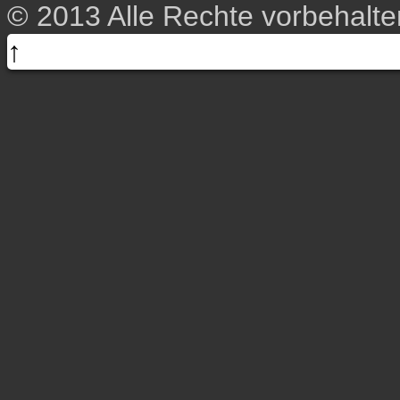
© 2013 Alle Rechte vorbehalt
↑