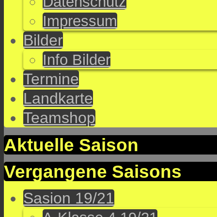
Datenschutz
Impressum
Bilder
Info Bilder
Termine
Landkarte
Teamshop
Aktuelle Saison
Vergangene Saisons
Sasion 19/21