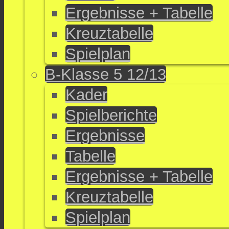
Ergebnisse + Tabelle
Kreuztabelle
Spielplan
B-Klasse 5 12/13
Kader
Spielberichte
Ergebnisse
Tabelle
Ergebnisse + Tabelle
Kreuztabelle
Spielplan