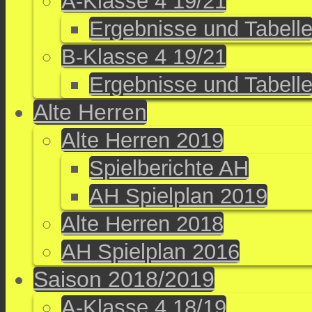
A-Klasse 4 19/21
Ergebnisse und Tabell
B-Klasse 4 19/21
Ergebnisse und Tabell
Alte Herren
Alte Herren 2019
Spielberichte AH
AH Spielplan 2019
Alte Herren 2018
AH Spielplan 2016
Saison 2018/2019
A-Klasse 4 18/19