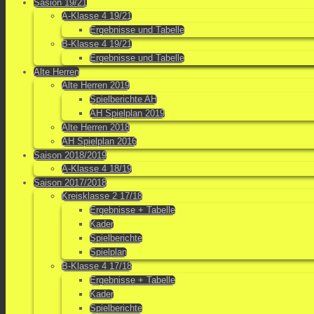
Sasion 19/21
A-Klasse 4 19/21
Ergebnisse und Tabelle
B-Klasse 4 19/21
Ergebnisse und Tabelle
Alte Herren
Alte Herren 2019
Spielberichte AH
AH Spielplan 2019
Alte Herren 2018
AH Spielplan 2016
Saison 2018/2019
A-Klasse 4 18/19
Saison 2017/2018
Kreisklasse 2 17/18
Ergebnisse + Tabelle
Kader
Spielberichte
Spielplan
B-Klasse 4 17/18
Ergebnisse + Tabelle
Kader
Spielberichte