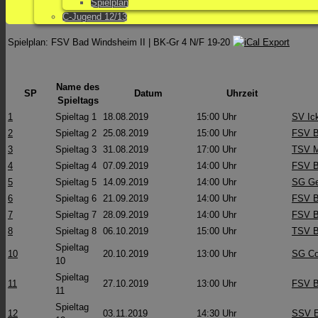
Spielplan
C-Jugend 12/13
Spielplan: FSV Bad Windsheim II | BK-Gr 4 N/F 19-20
Name des
SP
Datum
Uhrzeit
Spieltags
1
Spieltag 1
18.08.2019
15:00 Uhr
SV Ic
2
Spieltag 2
25.08.2019
15:00 Uhr
FSV B
3
Spieltag 3
31.08.2019
17:00 Uhr
TSV Ma
4
Spieltag 4
07.09.2019
14:00 Uhr
FSV B
5
Spieltag 5
14.09.2019
14:00 Uhr
SG Geb
6
Spieltag 6
21.09.2019
14:00 Uhr
FSV B
7
Spieltag 7
28.09.2019
14:00 Uhr
FSV B
8
Spieltag 8
06.10.2019
15:00 Uhr
TSV B
Spieltag
10
20.10.2019
13:00 Uhr
SG Col
10
Spieltag
11
27.10.2019
13:00 Uhr
FSV B
11
Spieltag
12
03.11.2019
14:30 Uhr
SSV E