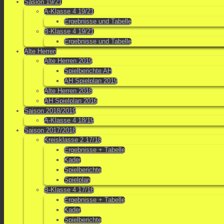
Sasion 19/21
A-Klasse 4 19/21
Ergebnisse und Tabelle
B-Klasse 4 19/21
Ergebnisse und Tabelle
Alte Herren
Alte Herren 2019
Spielberichte AH
AH Spielplan 2019
Alte Herren 2018
AH Spielplan 2016
Saison 2018/2019
A-Klasse 4 18/19
Saison 2017/2018
Kreisklasse 2 17/18
Ergebnisse + Tabelle
Kader
Spielberichte
Spielplan
B-Klasse 4 17/18
Ergebnisse + Tabelle
Kader
Spielberichte