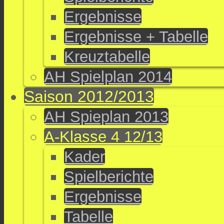
Ergebnisse
Ergebnisse + Tabelle
Kreuztabelle
AH Spielplan 2014
Saison 2012/2013
AH Spieplan 2013
A-Klasse 4 12/13
Kader
Spielberichte
Ergebnisse
Tabelle