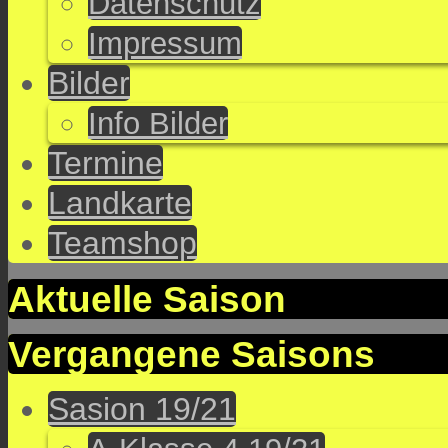
Datenschutz
Impressum
Bilder
Info Bilder
Termine
Landkarte
Teamshop
Aktuelle Saison
Vergangene Saisons
Sasion 19/21