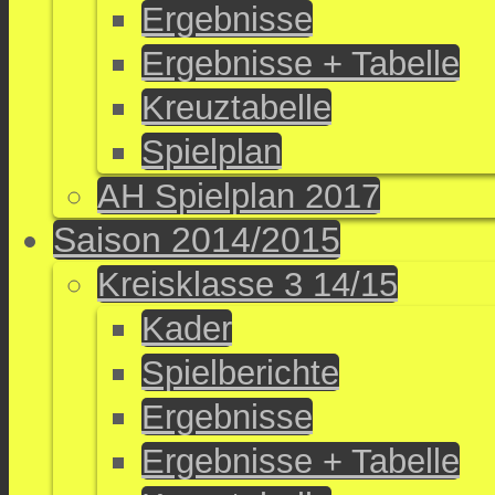
Ergebnisse
Ergebnisse + Tabelle
Kreuztabelle
Spielplan
AH Spielplan 2017
Saison 2014/2015
Kreisklasse 3 14/15
Kader
Spielberichte
Ergebnisse
Ergebnisse + Tabelle