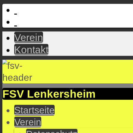
Verein
Kontakt
FSV Lenkersheim
Startseite
Verein