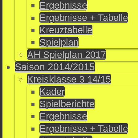
Ergebnisse
Ergebnisse + Tabelle
Kreuztabelle
Spielplan
AH Spielplan 2017
Saison 2014/2015
Kreisklasse 3 14/15
Kader
Spielberichte
Ergebnisse
Ergebnisse + Tabelle