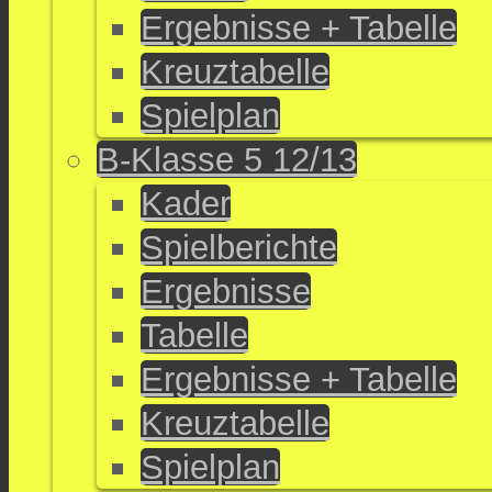
Ergebnisse + Tabelle
Kreuztabelle
Spielplan
B-Klasse 5 12/13
Kader
Spielberichte
Ergebnisse
Tabelle
Ergebnisse + Tabelle
Kreuztabelle
Spielplan