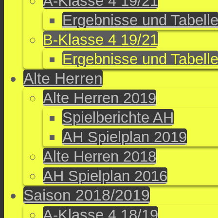
A-Klasse 4 19/21
Ergebnisse und Tabell
B-Klasse 4 19/21
Ergebnisse und Tabell
Alte Herren
Alte Herren 2019
Spielberichte AH
AH Spielplan 2019
Alte Herren 2018
AH Spielplan 2016
Saison 2018/2019
A-Klasse 4 18/19