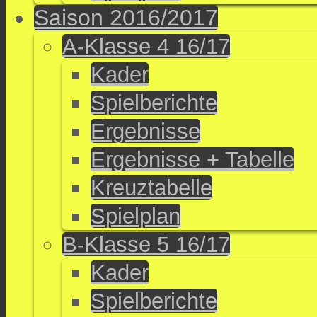
Saison 2016/2017
A-Klasse 4 16/17
Kader
Spielberichte
Ergebnisse
Ergebnisse + Tabelle
Kreuztabelle
Spielplan
B-Klasse 5 16/17
Kader
Spielberichte