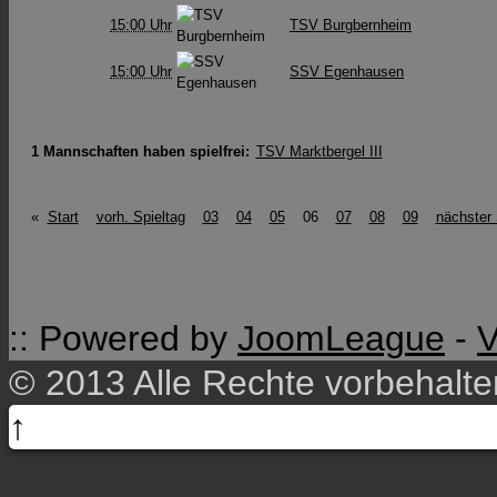
15:00 Uhr
TSV Burgbernheim
15:00 Uhr
SSV Egenhausen
1 Mannschaften haben spielfrei:
TSV Marktbergel III
«
Start
vorh. Spieltag
03
04
05
06
07
08
09
nächster 
:: Powered by
JoomLeague
-
V
© 2013 Alle Rechte vorbehalt
↑