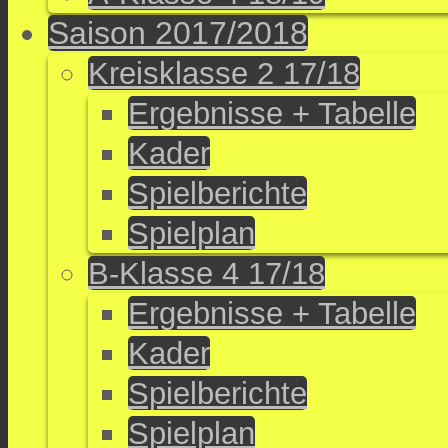
Saison 2017/2018
Kreisklasse 2 17/18
Ergebnisse + Tabelle
Kader
Spielberichte
Spielplan
B-Klasse 4 17/18
Ergebnisse + Tabelle
Kader
Spielberichte
Spielplan