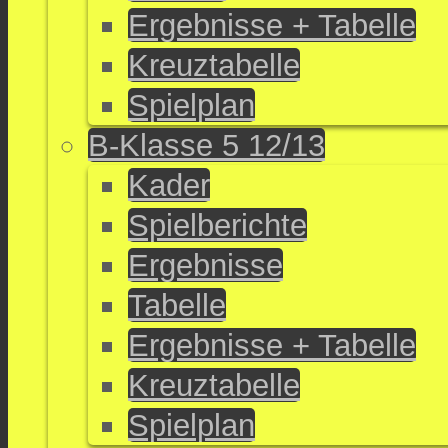
Ergebnisse + Tabelle
Kreuztabelle
Spielplan
B-Klasse 5 12/13
Kader
Spielberichte
Ergebnisse
Tabelle
Ergebnisse + Tabelle
Kreuztabelle
Spielplan