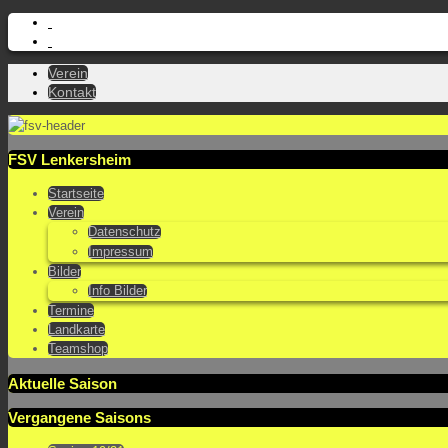
Verein
Kontakt
FSV Lenkersheim
Startseite
Verein
Datenschutz
Impressum
Bilder
Info Bilder
Termine
Landkarte
Teamshop
Aktuelle Saison
Vergangene Saisons