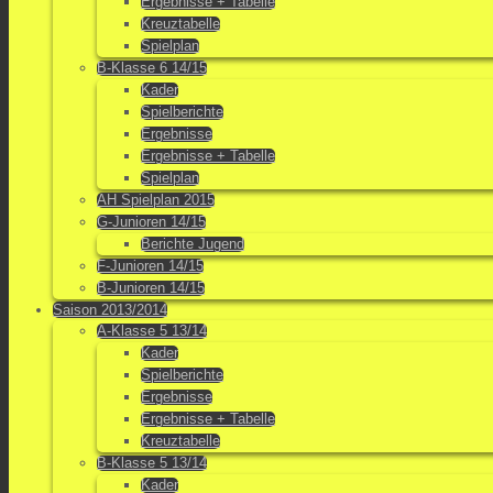
Ergebnisse + Tabelle
Kreuztabelle
Spielplan
B-Klasse 6 14/15
Kader
Spielberichte
Ergebnisse
Ergebnisse + Tabelle
Spielplan
AH Spielplan 2015
G-Junioren 14/15
Berichte Jugend
F-Junioren 14/15
B-Junioren 14/15
Saison 2013/2014
A-Klasse 5 13/14
Kader
Spielberichte
Ergebnisse
Ergebnisse + Tabelle
Kreuztabelle
B-Klasse 5 13/14
Kader