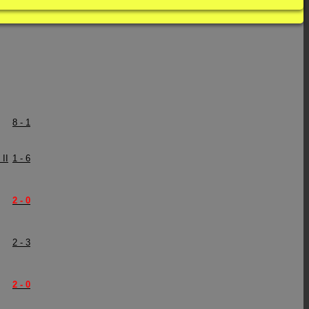
8 - 1
II
1 - 6
2 - 0
2 - 3
2 - 0