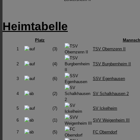
Heimtabelle
Platz
Mannsch
1
(3)
TSV Obernzenn II
2
(4)
TSV Burgbernheim II
3
(6)
SSV Egenhausen
4
(2)
SV Schalkhausen 2
5
(7)
SV Ickelheim
6
(1)
SVV Weigenheim III
7
(5)
FC Oberndorf