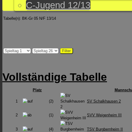
C-Jugend 12/13
Tabelle(n): BK-Gr 05 N/F 13/14
Vollständige Tabelle
Platz
Mannscha
1
(2)
SV Schalkhausen 2
2
(1)
SVV Weigenheim III
3
(4)
TSV Burgbernheim II