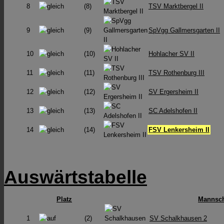
8
(8)
TSV Marktbergel II
9
(9)
SpVgg Gallmersgarten II
10
(10)
Hohlacher SV II
11
(11)
TSV Rothenburg III
12
(12)
SV Ergersheim II
13
(13)
SC Adelshofen II
14
(14)
FSV Lenkersheim II
Auswärtstabelle
Platz
Mannsch
1
(2)
SV Schalkhausen 2