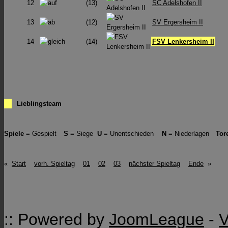
12
(13)
SC Adelshofen II
13
(12)
SV Ergersheim II
14
(14)
FSV Lenkersheim II
Lieblingsteam
Spiele
= Gespielt
S
= Siege
U
= Unentschieden
N
= Niederlagen
Tor
«
Start
vorh. Spieltag
01
02
03
nächster Spieltag
Ende
»
:: Powered by
JoomLeague
-
V