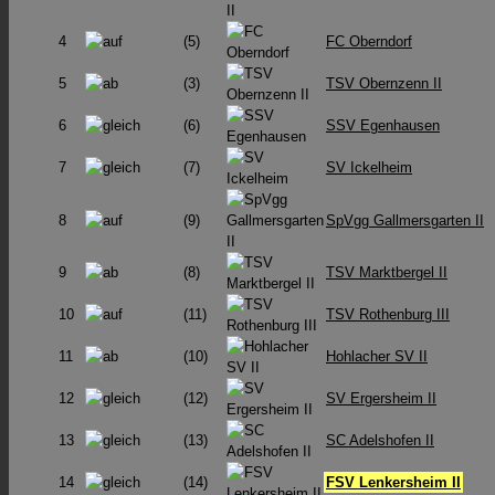
4
(5)
FC Oberndorf
5
(3)
TSV Obernzenn II
6
(6)
SSV Egenhausen
7
(7)
SV Ickelheim
8
(9)
SpVgg Gallmersgarten II
9
(8)
TSV Marktbergel II
10
(11)
TSV Rothenburg III
11
(10)
Hohlacher SV II
12
(12)
SV Ergersheim II
13
(13)
SC Adelshofen II
14
(14)
FSV Lenkersheim II