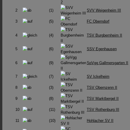
2
(1)
SVV Weigenheim III
3
(5)
FC Oberndorf
4
(4)
TSV Burgbernheim II
5
(6)
SSV Egenhausen
6
(9)
SpVgg Gallmersgarten II
7
(7)
SV Ickelheim
8
(3)
TSV Obernzenn II
9
(8)
TSV Marktbergel II
10
(11)
TSV Rothenburg III
11
(10)
Hohlacher SV II